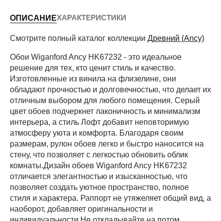
ХАРАКТЕРИСТИКИ
ОПИСАНИЕ
Периметр комнаты (м)
Смотрите полный каталог коллекции
Древний (Ancy)
Обои Wiganford Ancy HK67232 - это идеальное
решение для тех, кто ценит стиль и качество.
Рассчитать
Изготовленные из винила на флизелине, они
обладают прочностью и долговечностью, что делает их
отличным выбором для любого помещения. Серый
цвет обоев подчеркнет лаконичность и минимализм
интерьера, а стиль Лофт добавит неповторимую
атмосферу уюта и комфорта. Благодаря своим
размерам, рулон обоев легко и быстро наносится на
стену, что позволяет с легкостью обновить облик
комнаты.Дизайн обоев Wiganford Ancy HK67232
отличается элегантностью и изысканностью, что
позволяет создать уютное пространство, полное
стиля и характера. Раппорт не утяжеляет общий вид, а
наоборот, добавляет оригинальности и
индивидуальности.Не откладывайте на потом