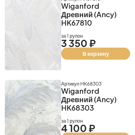
Wiganford
Древний (Ancy)
HK67810
за 1 рулон
3 350 ₽
В корзину
Артикул HK68303
Wiganford
Древний (Ancy)
HK68303
за 1 рулон
4 100 ₽