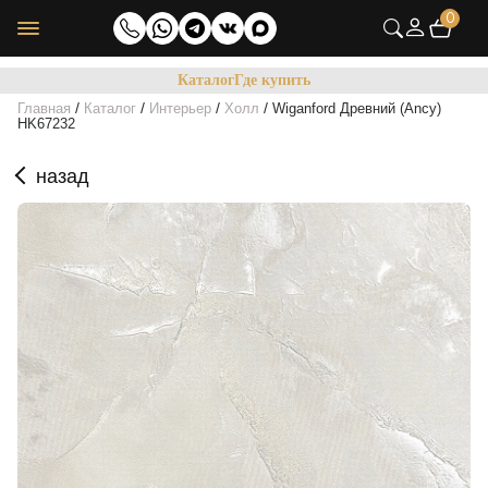
0
Каталог
Где купить
/
/
/
/
Главная
Каталог
Интерьер
Холл
Wiganford Древний (Ancy)
HK67232
назад