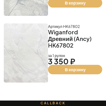
В корзину
Артикул HK67802
Wiganford
Древний (Ancy)
HK67802
за 1 рулон
3 350 ₽
В корзину
CALLBACK