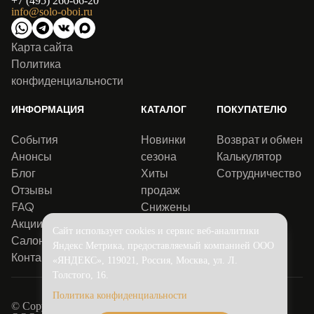
+7 (495) 260-66-20
info@solo-oboi.ru
Карта сайта
Политика
конфиденциальности
ИНФОРМАЦИЯ
КАТАЛОГ
ПОКУПАТЕЛЮ
События
Новинки
Возврат и обмен
Анонсы
сезона
Калькулятор
Блог
Хиты
Сотрудничество
Отзывы
продаж
FAQ
Снижены
Акции
цены
Сайт использует cookies и сервис веб-аналитики
Салоны
Яндекс Метрика, предоставляемый компанией ООО
Контакты
«ЯНДЕКС», 119021, Россия, Москва, ул. Л.
Толстого, 16.
Политика конфиденциальности
© Copyright 2016-2026.
Solo