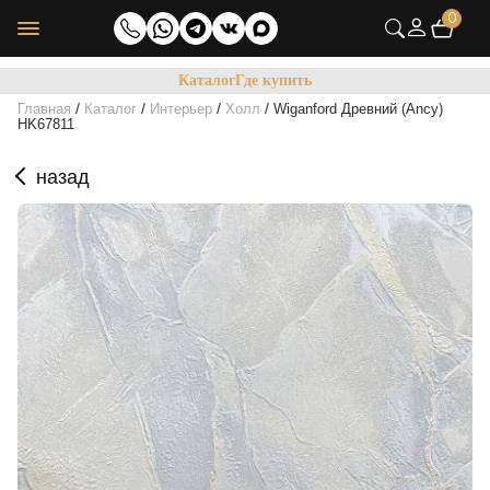
0
Каталог
Где купить
/
/
/
/
Главная
Каталог
Интерьер
Холл
Wiganford Древний (Ancy)
HK67811
назад