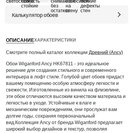
Калькулятор обоев
Высота потолков (м)
ХАРАКТЕРИСТИКИ
ОПИСАНИЕ
Периметр комнаты (м)
Смотрите полный каталог коллекции
Древний (Ancy)
Обои Wiganford Ancy HK67811 - это идеальное
решение для создания стильного и современного
Рассчитать
интерьера в лофт стиле. Голубой цвет обоев придаст
вашему помещению особую атмосферу легкости и
свежести. Изготовленные из винила на флизелине,
эти обои отличаются высоким качеством материала и
легкостью в уходе. Устойчивые к влаге и
механическим повреждениям, они прослужат вам
долгие годы, сохраняя первоначальный
вид.Коллекция Ancy от бренда Wiganford предлагает
широкий выбор дизайнов и текстур, позволяя