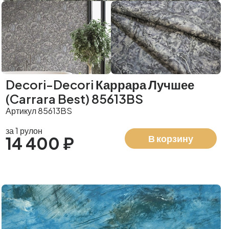
Decori-Decori Каррара Лучшее
(Carrara Best) 85613BS
Артикул 85613BS
за 1 рулон
В корзину
14 400 ₽