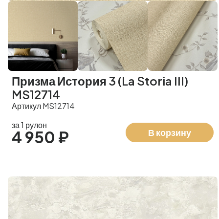
Призма История 3 (La Storia III)
MS12714
Артикул MS12714
за 1 рулон
В корзину
4 950 ₽