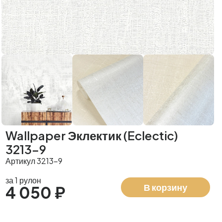
Wallpaper Эклектик (Eclectic)
3213-9
Артикул 3213-9
за 1 рулон
В корзину
4 050 ₽