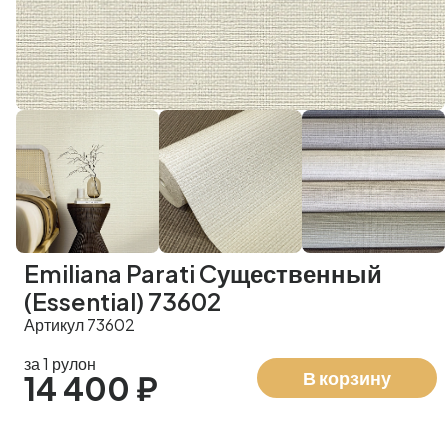
Emiliana Parati Cущественный
(Essential) 73602
Артикул 73602
за 1 рулон
В корзину
14 400 ₽