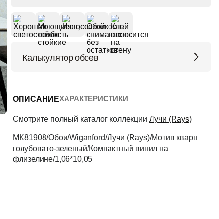
Калькулятор обоев
Высота потолков (м)
ХАРАКТЕРИСТИКИ
ОПИСАНИЕ
Периметр комнаты (м)
Смотрите полный каталог коллекции
Лучи (Rays)
MK81908/Обои/Wiganford/Лучи (Rays)/Мотив кварц
голубовато-зеленый/Компактный винил на
Рассчитать
флизелине/1,06*10,05