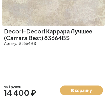
Decori-Decori Каррара Лучшее
(Carrara Best) 83664BS
Артикул 83664BS
за 1 рулон
В корзину
14 400 ₽