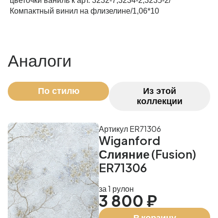
цветочки ваниль к арт. 3232-7,3234-2,3235-2/
Компактный винил на флизелине/1,06*10
Рассчитать
Аналоги
По стилю
Из этой
коллекции
Артикул ER71306
Wiganford
Слияние (Fusion)
ER71306
за 1 рулон
3 800 ₽
В корзину