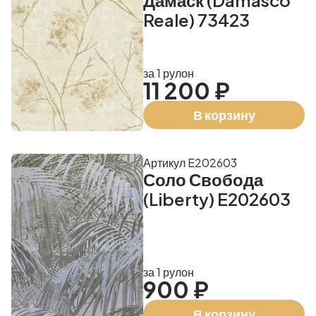
Дамаск (Damasco
Reale) 73423
за 1 рулон
11 200 ₽
В корзину
Артикул E202603
Соло Свобода
(Liberty) E202603
за 1 рулон
900 ₽
В корзину