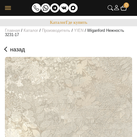
0
Каталог
Где купить
/
/
/
/
Главная
Каталог
Производитель
YIEN
Wiganford Нежность
3231-17
назад