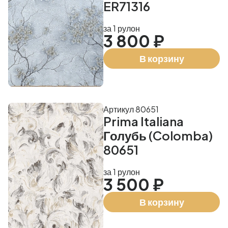
ER71316
за 1 рулон
3 800 ₽
В корзину
Артикул 80651
Prima Italiana
Голубь (Colomba)
80651
за 1 рулон
3 500 ₽
В корзину