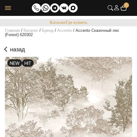
0
Каталог
Где купить
/
/
/
/
Главная
Каталог
Бренд
Accento
Accento Сказочный лес
(Forest) 620302
назад
NEW
HIT