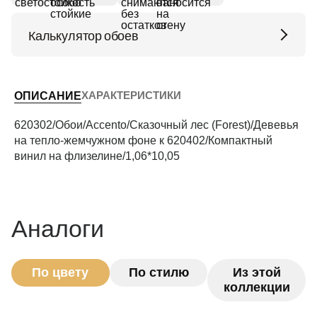
Калькулятор обоев
Высота потолков (м)
ХАРАКТЕРИСТИКИ
ОПИСАНИЕ
Периметр комнаты (м)
620302/Обои/Accento/Сказочный лес (Forest)/Девевья
на тепло-жемчужном фоне к 620402/Компактный
винил на флизелине/1,06*10,05
Рассчитать
Аналоги
По цвету
По стилю
Из этой
коллекции