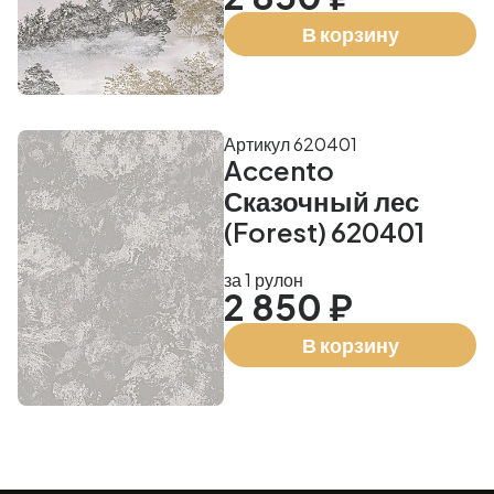
В корзину
Артикул 620401
Accento
Сказочный лес
(Forest) 620401
за 1 рулон
2 850 ₽
В корзину