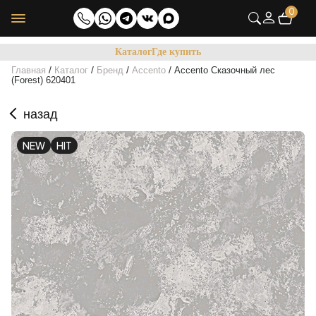
0
Каталог
Где купить
/
/
/
/
Главная
Каталог
Бренд
Accento
Accento Сказочный лес
(Forest) 620401
назад
NEW
HIT