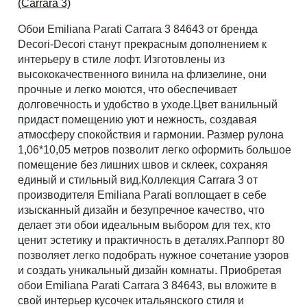
(Carrara 3)
Обои Emiliana Parati Carrara 3 84643 от бренда
Рассчитать
Decori-Decori станут прекрасным дополнением к
интерьеру в стиле лофт. Изготовлены из
высококачественного винила на флизелине, они
прочные и легко моются, что обеспечивает
долговечность и удобство в уходе.Цвет ванильный
придаст помещению уют и нежность, создавая
атмосферу спокойствия и гармонии. Размер рулона
1,06*10,05 метров позволит легко оформить большое
помещение без лишних швов и склеек, сохраняя
единый и стильный вид.Коллекция Carrara 3 от
производителя Emiliana Parati воплощает в себе
изысканный дизайн и безупречное качество, что
делает эти обои идеальным выбором для тех, кто
ценит эстетику и практичность в деталях.Раппорт 80
позволяет легко подобрать нужное сочетание узоров
и создать уникальный дизайн комнаты. Приобретая
обои Emiliana Parati Carrara 3 84643, вы вложите в
свой интерьер кусочек итальянского стиля и