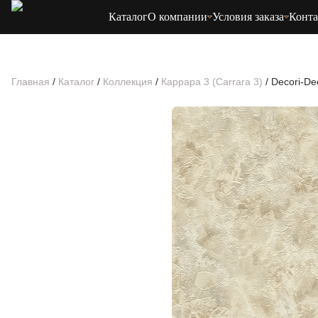
Каталог
О компании
Условия заказа
Конт
Главная
/
Каталог
/
Коллекция
/
Каррара 3 (Carrara 3)
/
Decori-De