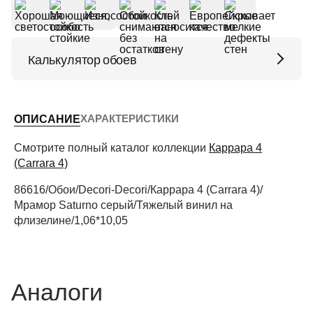
Калькулятор обоев
Высота потолков (м)
ХАРАКТЕРИСТИКИ
ОПИСАНИЕ
Периметр комнаты (м)
Смотрите полный каталог коллекции
Каррара 4
(Carrara 4)
86616/Обои/Decori-Decori/Каррара 4 (Carrara 4)/
Рассчитать
Мрамор Saturno серый/Тяжелый винил на
флизелине/1,06*10,05
Аналоги