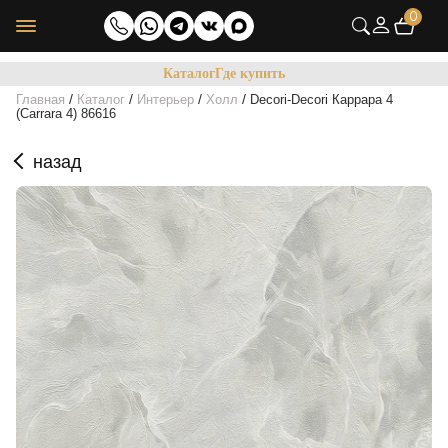
0
Каталог
Где купить
/
/
/
/
Главная
Каталог
Интерьер
Холл
Decori-Decori Каррара 4
(Carrara 4) 86616
назад