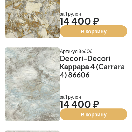
за 1 рулон
14 400 ₽
В корзину
Артикул 86606
Decori-Decori
Каррара 4 (Carrara
4) 86606
за 1 рулон
14 400 ₽
В корзину