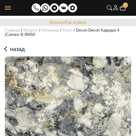
0
Каталог
Где купить
/
/
/
/
Главная
Каталог
Интерьер
Холл
Decori-Decori Каррара 4
(Carrara 4) 86650
назад