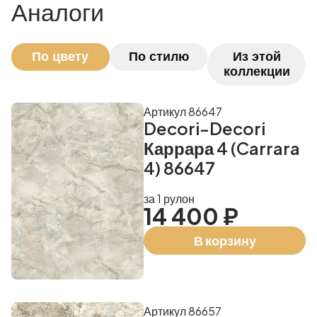
Аналоги
По цвету
По стилю
Из этой
коллекции
Артикул 86647
Decori-Decori
Каррара 4 (Carrara
4) 86647
за 1 рулон
14 400 ₽
В корзину
Артикул 86657