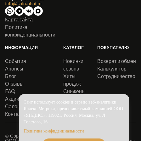
info@solo-oboi.ru
Карта сайта
Политика
конфиденциальности
ИНФОРМАЦИЯ
КАТАЛОГ
ПОКУПАТЕЛЮ
События
Новинки
Возврат и обмен
Анонсы
сезона
Калькулятор
Блог
Хиты
Сотрудничество
Отзывы
продаж
FAQ
Снижены
Акции
цены
Сайт использует cookies и сервис веб-аналитики
Салоны
Яндекс Метрика, предоставляемый компанией ООО
Контакты
«ЯНДЕКС», 119021, Россия, Москва, ул. Л.
Толстого, 16.
Политика конфиденциальности
© Copyright 2016-2026.
Solo
ООО «Соло Декор». Адрес юридический: 115516, г. Москва,