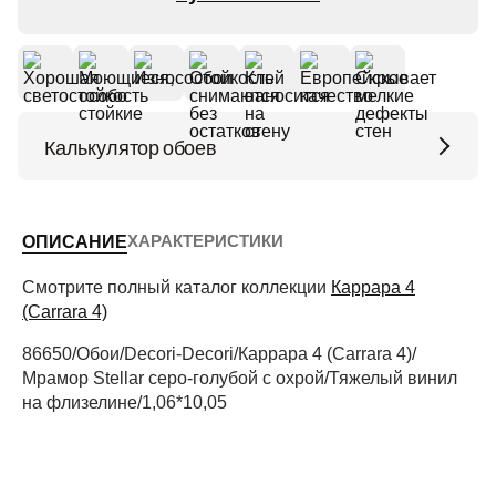
Калькулятор обоев
Высота потолков (м)
ХАРАКТЕРИСТИКИ
ОПИСАНИЕ
Периметр комнаты (м)
Смотрите полный каталог коллекции
Каррара 4
(Carrara 4)
86650/Обои/Decori-Decori/Каррара 4 (Carrara 4)/
Рассчитать
Мрамор Stellar серо-голубой с охрой/Тяжелый винил
на флизелине/1,06*10,05