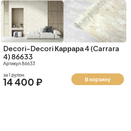
Decori-Decori Каррара 4 (Carrara
4) 86633
Артикул 86633
за 1 рулон
В корзину
14 400 ₽