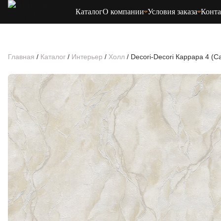
Каталог
О компании
Условия заказа
Конт
Главная
/
Каталог
/
Интерьер
/
Холл
/
Decori-Decori Каррара 4 (C