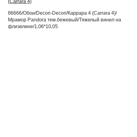
(Carrara 4)
86666/Обои/Decori-Decori/Каррара 4 (Carrara 4)/
Рассчитать
Мрамор Pandora тем.бежевый/Тяжелый винил на
флизелине/1,06*10,05