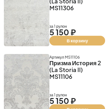
(La Storia II)
MS11306
за 1 рулон
5 150 ₽
В корзину
Артикул MS11106
Призма История 2
(La Storia II)
MS11106
за 1 рулон
5 150 ₽