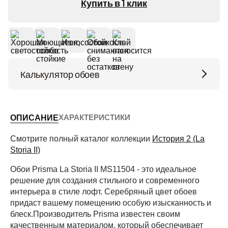
Купить в 1 клик
Калькулятор обоев
Высота потолков (м)
ХАРАКТЕРИСТИКИ
ОПИСАНИЕ
Периметр комнаты (м)
Смотрите полный каталог коллекции
История 2 (La
Storia II)
Обои Prisma La Storia II MS11504 - это идеальное
Рассчитать
решение для создания стильного и современного
интерьера в стиле лофт. Серебряный цвет обоев
придаст вашему помещению особую изысканность и
блеск.Производитель Prisma известен своим
качественным материалом, который обеспечивает