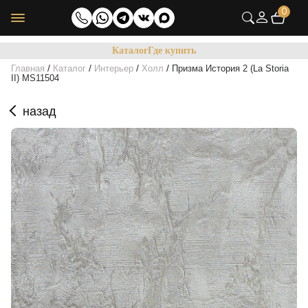
0
Каталог
Где купить
/
/
/
/
Главная
Каталог
Интерьер
Холл
Призма История 2 (La Storia
II) MS11504
назад