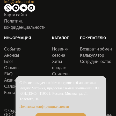
info@solo-oboi.ru
Карта сайта
Политика
конфиденциальности
ИНФОРМАЦИЯ
КАТАЛОГ
ПОКУПАТЕЛЮ
События
Новинки
Возврат и обмен
Анонсы
сезона
Калькулятор
Блог
Хиты
Сотрудничество
Отзывы
продаж
FAQ
Снижены
Акции
цены
Сайт использует cookies и сервис веб-аналитики
Салоны
Яндекс Метрика, предоставляемый компанией ООО
Контакты
«ЯНДЕКС», 119021, Россия, Москва, ул. Л.
Толстого, 16.
Политика конфиденциальности
© Copyright 2016-2026.
Solo
ООО «Соло Декор». Адрес юридический: 115516, г. Москва,