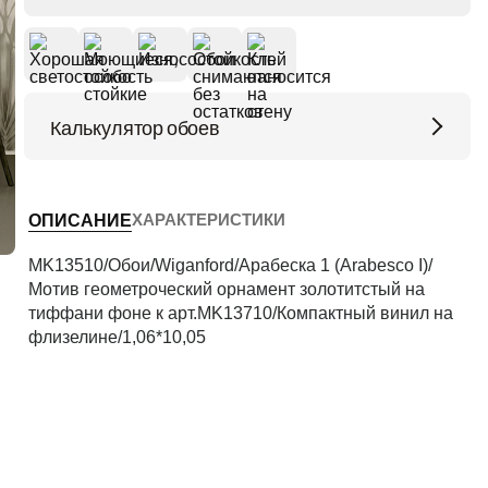
Калькулятор обоев
Высота потолков (м)
ХАРАКТЕРИСТИКИ
ОПИСАНИЕ
Периметр комнаты (м)
MK13510/Обои/Wiganford/Арабеска 1 (Arabesco I)/
Мотив геометроческий орнамент золотитстый на
тиффани фоне к арт.MK13710/Компактный винил на
флизелине/1,06*10,05
Рассчитать