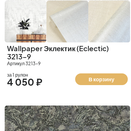
Wallpaper Эклектик (Eclectic)
3213-9
Артикул 3213-9
за 1 рулон
В корзину
4 050 ₽