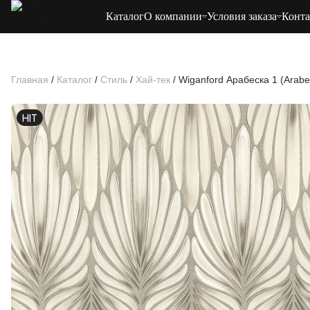
Каталог
О компании
Условия заказа
Конт
Главная
/
Каталог
/
Стиль
/
Хай-тек
/
Wiganford Арабеска 1 (Arab
HIT