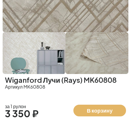
Wiganford Лучи (Rays) MK60808
Артикул MK60808
за 1 рулон
В корзину
3 350 ₽