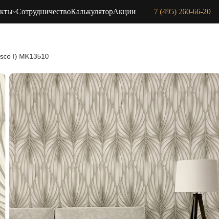
акты
Сотрудничество
Калькулятор
Акции
7 (495) 260-66-20
esco I) MK13510