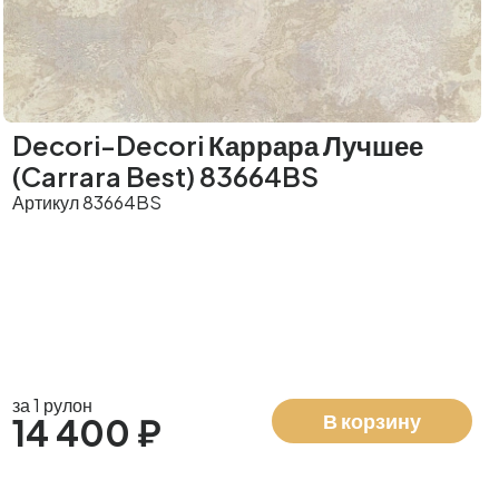
Decori-Decori Каррара Лучшее
(Carrara Best) 83664BS
Артикул 83664BS
за 1 рулон
В корзину
14 400 ₽