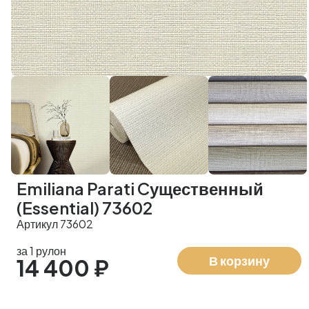
Emiliana Parati Cущественный
(Essential) 73602
Артикул 73602
за 1 рулон
В корзину
14 400 ₽