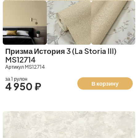
Призма История 3 (La Storia III)
MS12714
Артикул MS12714
за 1 рулон
В корзину
4 950 ₽