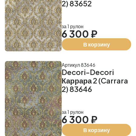
2) 83652
за 1 рулон
6 300 ₽
В корзину
Артикул 83646
Decori-Decori
Каррара 2 (Carrara
2) 83646
за 1 рулон
6 300 ₽
В корзину