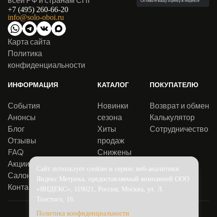
+7 (495) 260-66-20
info@solo-oboi.ru
Карта сайта
Политика
конфиденциальности
ИНФОРМАЦИЯ
КАТАЛОГ
ПОКУПАТЕЛЮ
События
Новинки
Возврат и обмен
Анонсы
сезона
Калькулятор
Блог
Хиты
Сотрудничество
Отзывы
продаж
FAQ
Снижены
Акции
цены
Сайт использует cookies и сервис веб-аналитики
Салоны
Яндекс Метрика, предоставляемый компанией ООО
Контакты
«ЯНДЕКС», 119021, Россия, Москва, ул. Л.
Толстого, 16.
Политика конфиденциальности