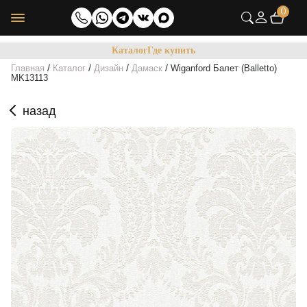
0
Каталог
Где купить
/
/
/
/
Главная
Каталог
Дизайн
Дамаск
Wiganford Балет (Balletto)
MK13113
назад