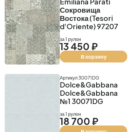
Emiliana Parati
Сокровища
Востока (Tesori
d'Oriente) 97207
за 1 рулон
13 450 ₽
В корзину
Артикул 30071DG
Dolce&Gabbana
Dolce&Gabbana
№1 30071DG
за 1 рулон
18 700 ₽
В корзину