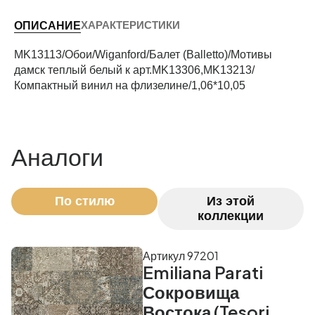
ХАРАКТЕРИСТИКИ
ОПИСАНИЕ
Периметр комнаты (м)
MK13113/Обои/Wiganford/Балет (Balletto)/Мотивы
дамск теплый белый к арт.MK13306,MK13213/
Компактный винил на флизелине/1,06*10,05
Рассчитать
Аналоги
По стилю
Из этой
коллекции
Артикул 97201
Emiliana Parati
Сокровища
Востока (Tesori