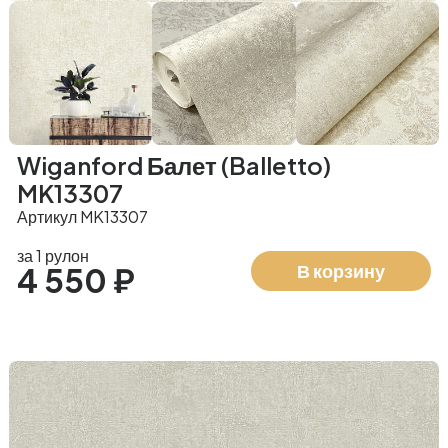
Wiganford Балет (Balletto)
MK13307
Артикул MK13307
за 1 рулон
В корзину
4 550 ₽