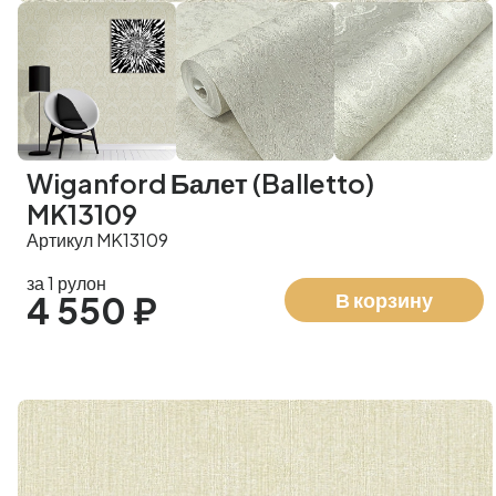
Wiganford Балет (Balletto)
MK13109
Артикул MK13109
за 1 рулон
В корзину
4 550 ₽