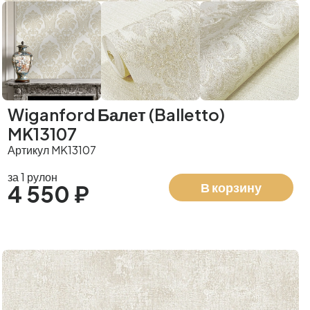
Wiganford Балет (Balletto)
MK13107
Артикул MK13107
за 1 рулон
В корзину
4 550 ₽