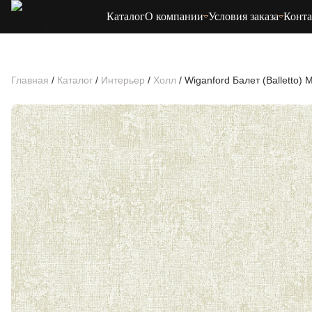
Каталог
О компании
Условия заказа
Конт
Главная
/
Каталог
/
Интерьер
/
Холл
/
Wiganford Балет (Balletto)