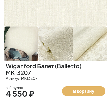
Wiganford Балет (Balletto)
MK13207
Артикул MK13207
за 1 рулон
В корзину
4 550 ₽