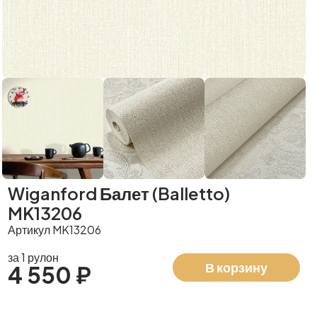
Wiganford Балет (Balletto)
MK13206
Артикул MK13206
за 1 рулон
В корзину
4 550 ₽