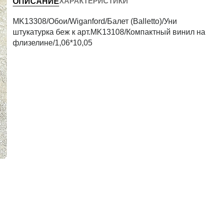
ХАРАКТЕРИСТИКИ
ОПИСАНИЕ
Периметр комнаты (м)
MK13308/Обои/Wiganford/Балет (Balletto)/Уни
штукатурка беж к арт.MK13108/Компактный винил на
флизелине/1,06*10,05
Рассчитать