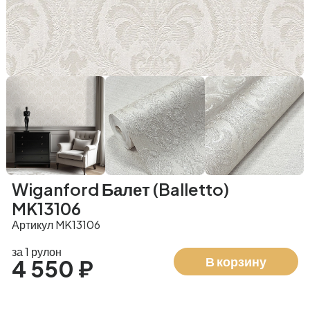
Wiganford Балет (Balletto)
MK13106
Артикул MK13106
за 1 рулон
В корзину
4 550 ₽