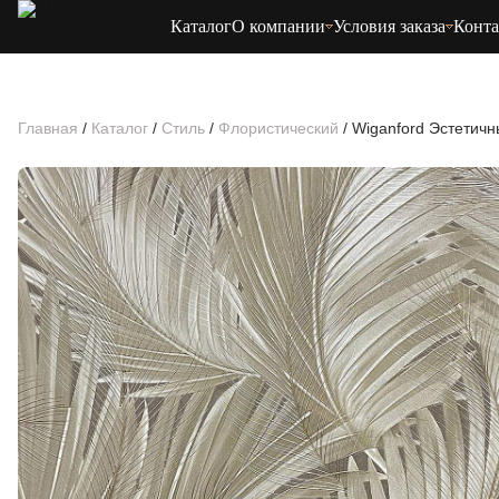
Каталог
О компании
Условия заказа
Конт
Главная
/
Каталог
/
Стиль
/
Флористический
/
Wiganford Эстетичн