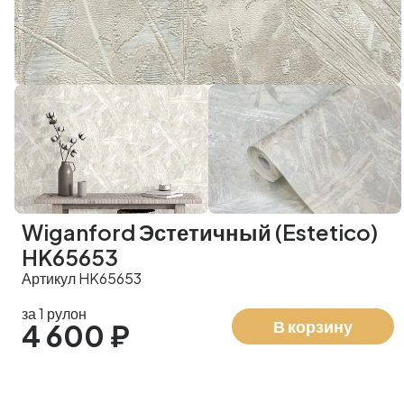
Wiganford Эстетичный (Estetico)
HK65653
Артикул HK65653
за 1 рулон
В корзину
4 600 ₽