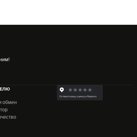
ним!
ТЕЛЮ
и обмен
тор
ичество