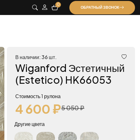
0
ОБРАТНЫЙ ЗВОНОК
В наличии: 36 шт.
Wiganford Эстетичный
(Estetico) HK66053
Стоимость 1 рулона
4 600 ₽
5 050 ₽
Другие цвета
Wiganford Эстетичный (Estetico) HC6622
Wiganford Эстетичный (Estetico) HC6653
Wiganford Эстетичный (Estetico) HK63354
Wiganford Эстетичный (Estetico) HK65653