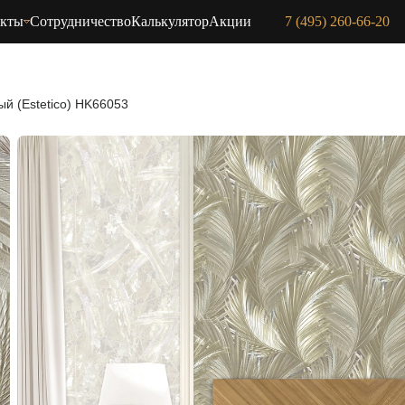
акты
Сотрудничество
Калькулятор
Акции
7 (495) 260-66-20
ый (Estetico) HK66053