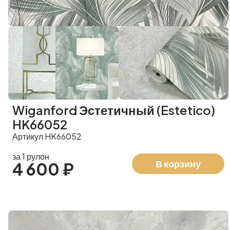
Wiganford Эстетичный (Estetico)
HK66052
Артикул HK66052
за 1 рулон
В корзину
4 600 ₽