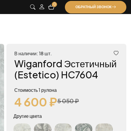
0
ОБРАТНЫЙ ЗВОНОК
В наличии: 18 шт.
Wiganford Эстетичный
(Estetico) HC7604
Стоимость 1 рулона
4 600 ₽
5 050 ₽
Другие цвета
Wiganford Estetico HC7654
Wiganford Эстетичный (Estetico) HK66054
Wiganford Эстетичный (Estetico) HC7653
Wiganford Эстетичный (Estetico) HK66052
Wiganford Эстетичный (Estetico) HK65653