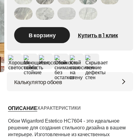
Wiganford Эстетичный (Estetico) HC6419
Wiganford Эстетичный (Estetico) HC7655
Wiganford Эстетичный (Estetico) HC6654
Wiganford Эстетичный (Estetico) HK65606
В корзину
Купить в 1 клик
Калькулятор обоев
Высота потолков (м)
ХАРАКТЕРИСТИКИ
ОПИСАНИЕ
Периметр комнаты (м)
Обои Wiganford Estetico HC7604 - это идеальное
решение для создания стильного дизайна в вашем
интерьере. Изготовленные из качественных