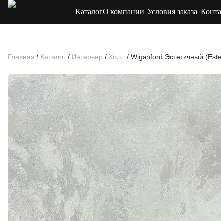
Каталог
О компании
Условия заказа
Конт
Главная
/
Каталог
/
Интерьер
/
Холл
/
Wiganford Эстетичный (Este