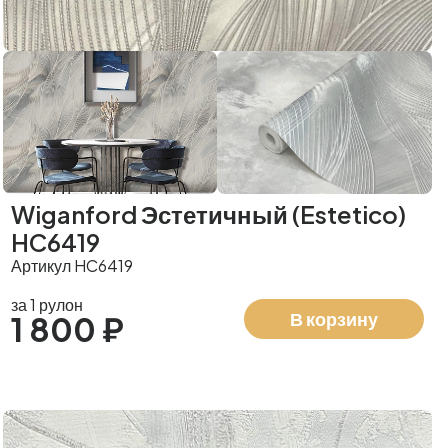
Wiganford Эстетичный (Estetico)
HC6419
Артикул HC6419
за 1 рулон
В корзину
1 800 ₽