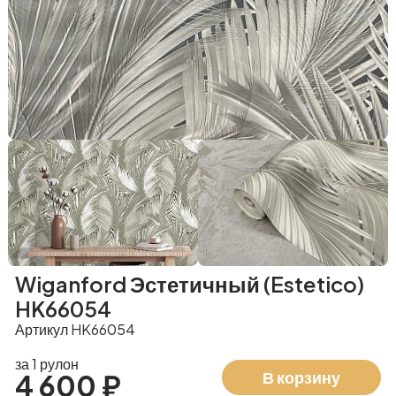
Wiganford Эстетичный (Estetico)
HK66054
Артикул HK66054
за 1 рулон
В корзину
4 600 ₽