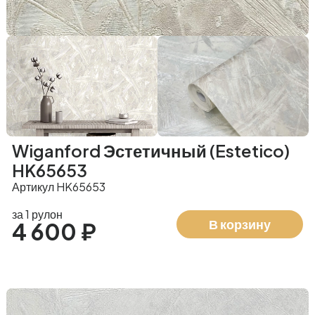
Wiganford Эстетичный (Estetico)
HK65653
Артикул HK65653
за 1 рулон
В корзину
4 600 ₽