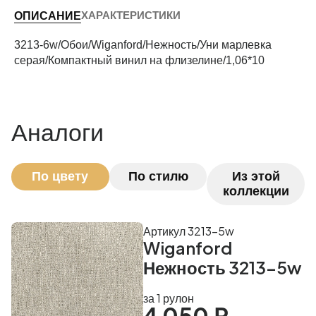
ХАРАКТЕРИСТИКИ
ОПИСАНИЕ
Периметр комнаты (м)
3213-6w/Обои/Wiganford/Нежность/Уни марлевка
серая/Компактный винил на флизелине/1,06*10
Рассчитать
Аналоги
По цвету
По стилю
Из этой
коллекции
Артикул 3213-5w
Wiganford
Нежность 3213-5w
за 1 рулон
4 050 ₽