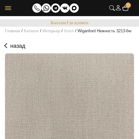
0
Каталог
Где купить
/
/
/
/
Главная
Каталог
Интерьер
Холл
Wiganford Нежность 3213-6w
назад