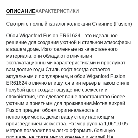
ХАРАКТЕРИСТИКИ
ОПИСАНИЕ
Периметр комнаты (м)
Смотрите полный каталог коллекции
Слияние (Fusion)
Обои Wiganford Fusion ER61624 - это идеальное
решение для создания уютной и стильной атмосферы
Рассчитать
в вашем доме. Изготовленные из качественного
материала, они обладают отличными
эксплуатационными характеристиками и прослужат
вам долгие годы.Стиль лофт всегда остается
актуальным и популярным, и обои Wiganford Fusion
ER61624 отлично впишутся в интерьер в таком стиле.
Голубой цвет создает ощущение свежести и
спокойствия, что сделает ваше пространство более
уютным и приятным для проживания.Мотив вихрей
Fusion придает обоям оригинальность и
неповторимость, делая вашу стену настоящим
произведением искусства. Размер рулона 1,06*10,05
метров позволит вам легко оформить большую
площадь, не тратя много времени и усилий.Не