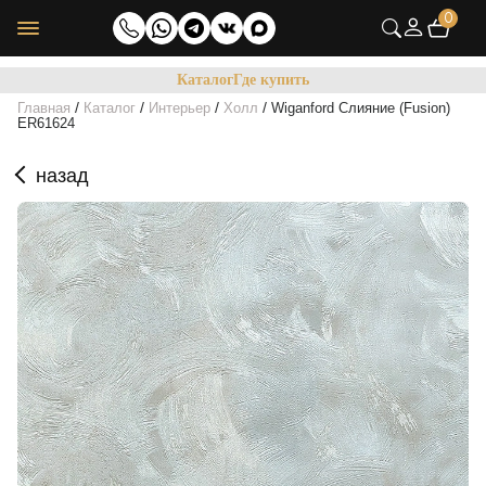
0
Каталог
Где купить
/
/
/
/
Главная
Каталог
Интерьер
Холл
Wiganford Слияние (Fusion)
ER61624
назад