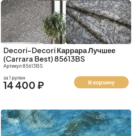
Decori-Decori Каррара Лучшее
(Carrara Best) 85613BS
Артикул 85613BS
за 1 рулон
В корзину
14 400 ₽