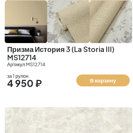
Призма История 3 (La Storia III)
MS12714
Артикул MS12714
за 1 рулон
В корзину
4 950 ₽