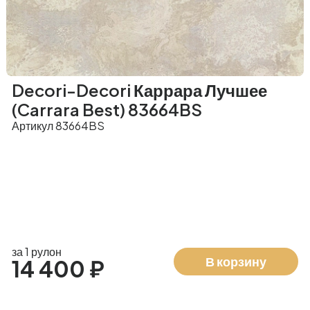
Decori-Decori Каррара Лучшее
(Carrara Best) 83664BS
Артикул 83664BS
за 1 рулон
В корзину
14 400 ₽