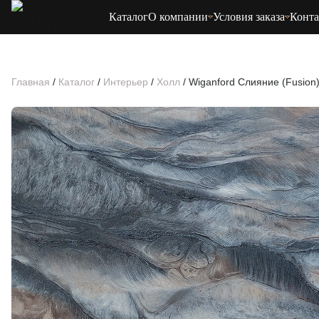
Каталог
О компании
Условия заказа
Конт
Главная
/
Каталог
/
Интерьер
/
Холл
/
Wiganford Слияние (Fusion