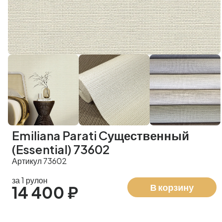
Emiliana Parati Cущественный
(Essential) 73602
Артикул 73602
за 1 рулон
В корзину
14 400 ₽