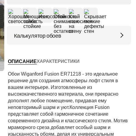
Калькулятор обоев
Высота потолков (м)
ХАРАКТЕРИСТИКИ
ОПИСАНИЕ
Периметр комнаты (м)
Обои Wiganford Fusion ER71218 - это идеальное
решение для создания атмосферы лофт стиля в
вашем интерьере. Изготовленные из
высококачественного материала, они прекрасно
Рассчитать
дополнят любое помещение, придавая ему
неповторимый шарм и уют.Коллекция Fusion
представляет собой гармоничное сочетание
современного дизайна и классического стиля. Мотив
мраморного среза добавляет особый шарм и
изысканность обоям, делая их универсальным