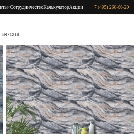
акты
Сотрудничество
Калькулятор
Акции
7 (495) 260-66-20
) ER71218