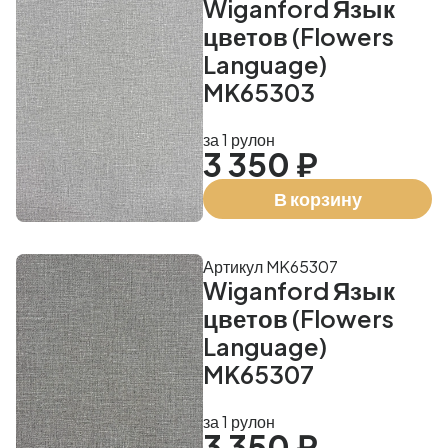
Wiganford Язык
цветов (Flowers
Language)
MK65303
за 1 рулон
3 350 ₽
В корзину
Артикул MK65307
Wiganford Язык
цветов (Flowers
Language)
MK65307
за 1 рулон
3 350 ₽