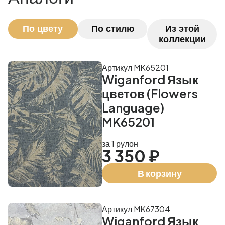
По цвету
По стилю
Из этой
коллекции
Артикул MK65201
Wiganford Язык
цветов (Flowers
Language)
MK65201
за 1 рулон
3 350 ₽
В корзину
Артикул MK67304
Wiganford Язык