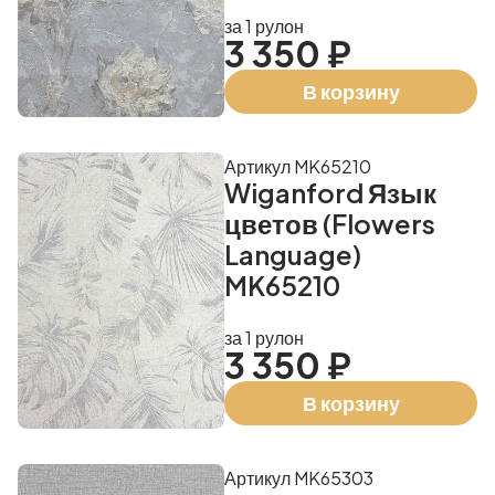
за 1 рулон
3 350 ₽
В корзину
Артикул MK65210
Wiganford Язык
цветов (Flowers
Language)
MK65210
за 1 рулон
3 350 ₽
В корзину
Артикул MK65303