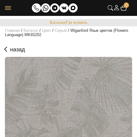
0
Каталог
Где купить
/
/
/
/
Главная
Каталог
Цвет
Серый
Wiganford Язык цветов (Flowers
Language) MK65202
назад