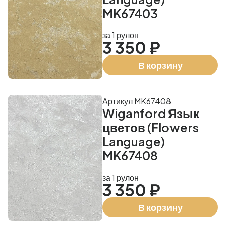
MK67403
за 1 рулон
3 350 ₽
В корзину
Артикул MK67408
Wiganford Язык
цветов (Flowers
Language)
MK67408
за 1 рулон
3 350 ₽
В корзину