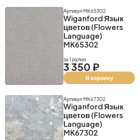
Артикул MK65302
Wiganford Язык
цветов (Flowers
Language)
MK65302
за 1 рулон
3 350 ₽
В корзину
Артикул MK67302
Wiganford Язык
цветов (Flowers
Language)
MK67302