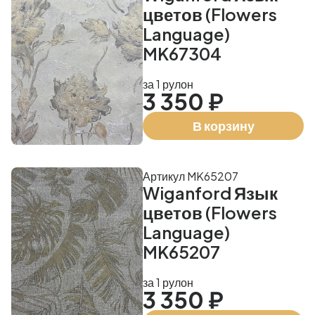
цветов (Flowers
Language)
MK67304
за 1 рулон
3 350 ₽
В корзину
Артикул MK65207
Wiganford Язык
цветов (Flowers
Language)
MK65207
за 1 рулон
3 350 ₽