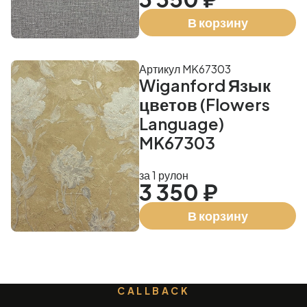
В корзину
Артикул MK67303
Wiganford Язык
цветов (Flowers
Language)
MK67303
за 1 рулон
3 350 ₽
В корзину
CALLBACK