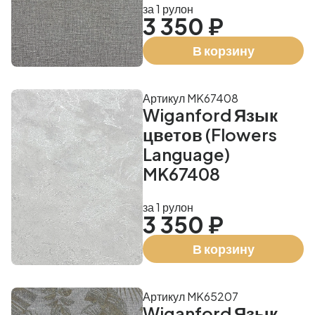
за 1 рулон
3 350 ₽
В корзину
Артикул MK67408
Wiganford Язык
цветов (Flowers
Language)
MK67408
за 1 рулон
3 350 ₽
В корзину
Артикул MK65207
Wiganford Язык