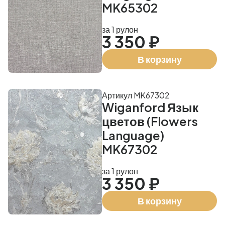
MK65302
за 1 рулон
3 350 ₽
В корзину
Артикул MK67302
Wiganford Язык
цветов (Flowers
Language)
MK67302
за 1 рулон
3 350 ₽
В корзину