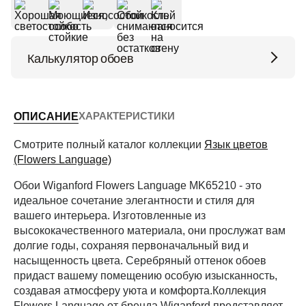
Калькулятор обоев
Высота потолков (м)
ХАРАКТЕРИСТИКИ
ОПИСАНИЕ
Периметр комнаты (м)
Смотрите полный каталог коллекции
Язык цветов
(Flowers Language)
Обои Wiganford Flowers Language MK65210 - это
Рассчитать
идеальное сочетание элегантности и стиля для
вашего интерьера. Изготовленные из
высококачественного материала, они прослужат вам
долгие годы, сохраняя первоначальный вид и
насыщенность цвета. Серебряный оттенок обоев
придаст вашему помещению особую изысканность,
создавая атмосферу уюта и комфорта.Коллекция
Flowers Language от бренда Wiganford представляет