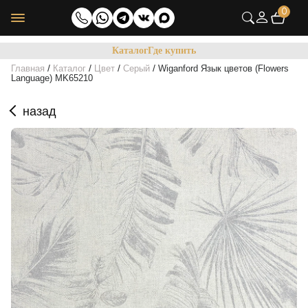
0
Каталог
Где купить
/
/
/
/
Главная
Каталог
Цвет
Серый
Wiganford Язык цветов (Flowers
Language) MK65210
назад