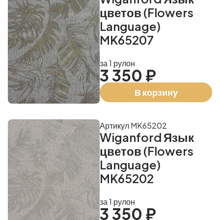
цветов (Flowers
Language)
MK65207
за 1 рулон
3 350 ₽
В корзину
Артикул MK65202
Wiganford Язык
цветов (Flowers
Language)
MK65202
за 1 рулон
3 350 ₽