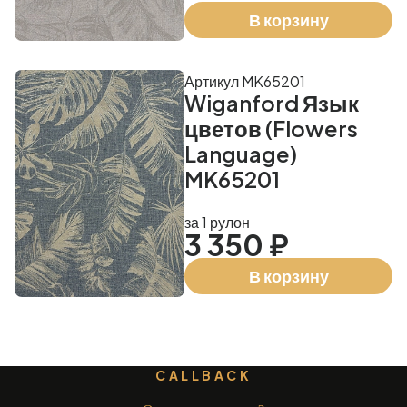
В корзину
Артикул MK65201
Wiganford Язык
цветов (Flowers
Language)
MK65201
за 1 рулон
3 350 ₽
В корзину
CALLBACK