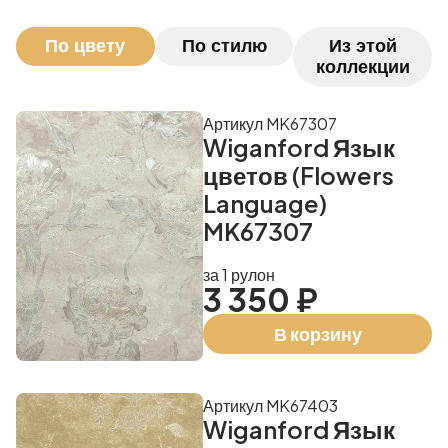
По цвету
По стилю
Из этой
коллекции
Артикул MK67307
Wiganford Язык
цветов (Flowers
Language)
MK67307
за 1 рулон
3 350 ₽
В корзину
Артикул MK67403
Wiganford Язык