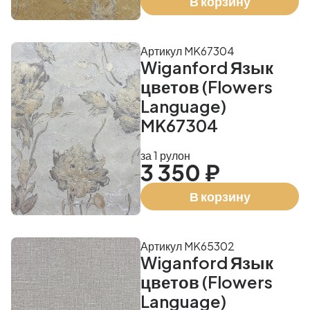
В корзину
Артикул MK67304
Wiganford Язык
цветов (Flowers
Language)
MK67304
за 1 рулон
3 350 ₽
В корзину
Артикул MK65302
Wiganford Язык
цветов (Flowers
Language)