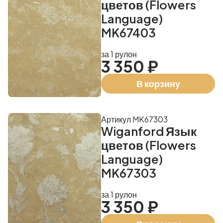
цветов (Flowers
Language)
MK67403
за 1 рулон
3 350 ₽
В корзину
Артикул MK67303
Wiganford Язык
цветов (Flowers
Language)
MK67303
за 1 рулон
3 350 ₽