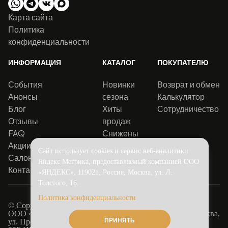
Карта сайта
Политика
конфиденциальности
ИНФОРМАЦИЯ
КАТАЛОГ
ПОКУПАТЕЛЮ
События
Новинки
Возврат и обмен
Анонсы
сезона
Калькулятор
Блог
Хиты
Сотрудничество
Отзывы
продаж
FAQ
Снижены
Акции
цены
Сайт использует cookies и сервис веб-аналитики
Салоны
Яндекс Метрика, предоставляемый компанией ООО
Контакты
«ЯНДЕКС», 119021, Россия, Москва, ул. Л.
Толстого, 16.
Политика конфиденциальности
© Copyright 2016-2026.
Solo
ООО «Соло Декор». Адрес юридический: 115516, г. Москва,
ПРИНЯТЬ
ул. Промышленная, д.11, стр.3, этаж 3, пом. I, ком.