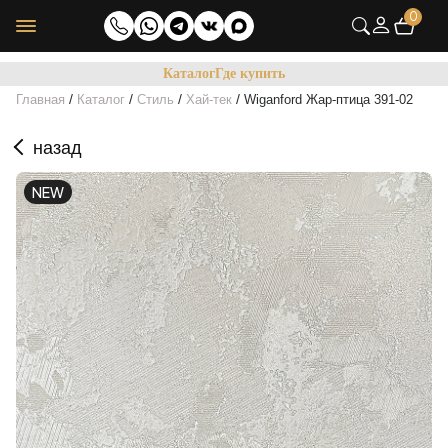
0
Каталог
Где купить
/
/
/
/
Главная
Каталог
Стиль
Хай-тек
Wiganford Жар-птица 391-02
назад
NEW