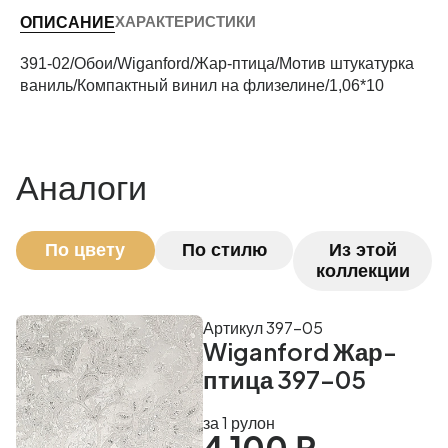
ХАРАКТЕРИСТИКИ
ОПИСАНИЕ
Периметр комнаты (м)
391-02/Обои/Wiganford/Жар-птица/Мотив штукатурка
ваниль/Компактный винил на флизелине/1,06*10
Рассчитать
Аналоги
По цвету
По стилю
Из этой
коллекции
Артикул 397-05
Wiganford Жар-
птица 397-05
за 1 рулон
4 100 ₽