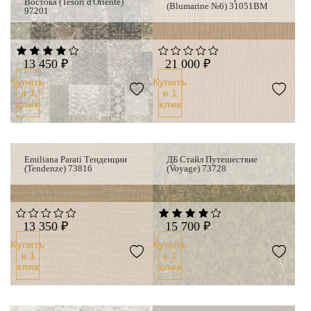
Востока (Tesori d'Oriente)
(Blumarine №6) 31051BM
97201
13 450 ₽
21 000 ₽
Купить
Купить
в 1
в 1
клик
клик
Emiliana Parati Тенденции
ДБ Стайл Путешествие
(Tendenze) 73816
(Voyage) 73728
13 350 ₽
15 700 ₽
Купить
Купить
в 1
в 1
клик
клик