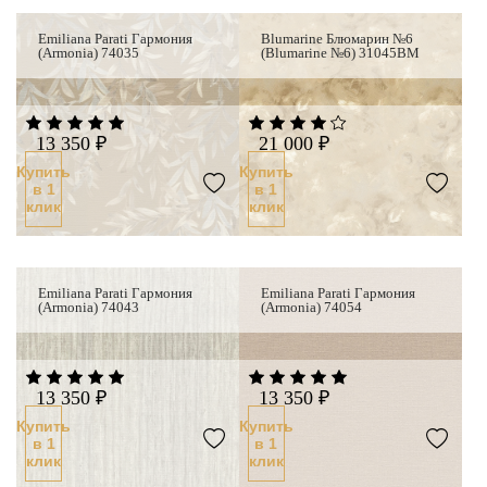
Emiliana Parati Гармония
Blumarine Блюмарин №6
Новинка
(Armonia) 74035
(Blumarine №6) 31045BM
13 350 ₽
21 000 ₽
Купить
Купить
в 1
в 1
клик
клик
Emiliana Parati Гармония
Emiliana Parati Гармония
Новинка
Новинк
(Armonia) 74043
(Armonia) 74054
13 350 ₽
13 350 ₽
Купить
Купить
в 1
в 1
клик
клик