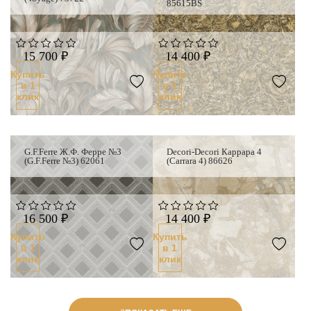
85615BS
15 700 ₽
14 400 ₽
Купить
Купить
в 1
в 1
клик
клик
G.F.Ferre Ж.Ф. Ферре №3
Decori-Decori Каррара 4
(G.F.Ferre №3) 62061
(Carrara 4) 86626
16 500 ₽
14 400 ₽
Купить
Купить
в 1
в 1
клик
клик