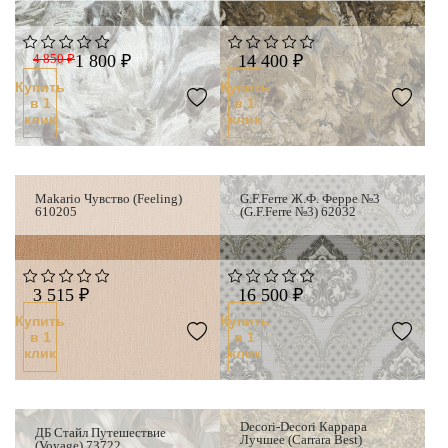
4 850 ₽
1 800 ₽
14 400 ₽
Купить
Купить
в 1
в 1
клик
клик
Makario Чувство (Feeling)
G.F.Ferre Ж.Ф. Ферре №3
610205
(G.F.Ferre №3) 62032
3 515 ₽
16 500 ₽
Купить
Купить
в 1
в 1
клик
клик
Decori-Decori Каррара
ДБ Стайл Путешествие
Лучшее (Carrara Best)
(Voyage) 73722