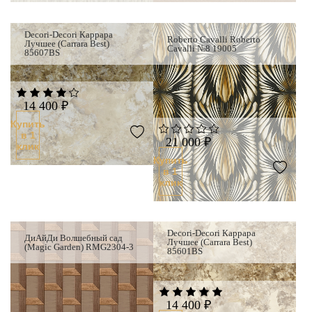
Decori-Decori Каррара
Roberto Cavalli Roberto
Лучшее (Carrara Best)
Cavalli №8 19005
85607BS
14 400 ₽
Купить
в 1
21 000 ₽
клик
Купить
в 1
клик
Decori-Decori Каррара
ДиАйДи Волшебный сад
Лучшее (Carrara Best)
(Magic Garden) RMG2304-3
85601BS
14 400 ₽