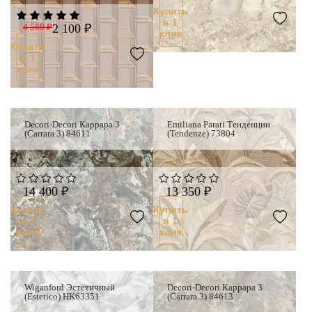
Купить
в 1
4 580 ₽
2 100 ₽
клик
Купить
в 1
клик
Decori-Decori Каррара 3
Emiliana Parati Тенденции
(Carrara 3) 84611
(Tendenze) 73804
14 400 ₽
13 350 ₽
Купить
Купить
в 1
в 1
клик
клик
Wiganford Эстетичный
Decori-Decori Каррара 3
(Estetico) HK63351
(Carrara 3) 84613