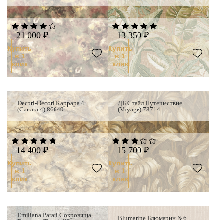
21 000 ₽
13 350 ₽
Купить
Купить
в 1
в 1
клик
клик
Decori-Decori Каррара 4
ДБ Стайл Путешествие
(Carrara 4) 86649
(Voyage) 73714
14 400 ₽
15 700 ₽
Купить
Купить
в 1
в 1
клик
клик
Emiliana Parati Сокровища
Хит п
Blumarine Блюмарин №6