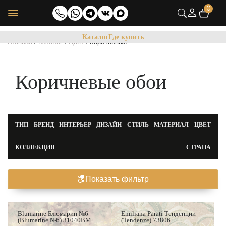
0
Каталог
Где купить
/
/
/
Главная
Каталог
Цвет
Коричневый
Коричневые обои
ТИП
БРЕНД
ИНТЕРЬЕР
ДИЗАЙН
СТИЛЬ
МАТЕРИАЛ
ЦВЕТ
КОЛЛЕКЦИЯ
СТРАНА
Показать фильтр
Хит продаж
Blumarine Блюмарин №6
Emiliana Parati Тенденции
(Blumarine №6) 31040BM
(Tendenze) 73806