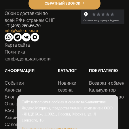
ОБРАТНЫЙ ЗВОНОК
Обои с доставкой по
всей РФ и странам СНГ
+7 (495) 260-66-20
info@solo-oboi.ru
Карта сайта
Политика
конфиденциальности
ИНФОРМАЦИЯ
КАТАЛОГ
ПОКУПАТЕЛЮ
События
Новинки
Возврат и обмен
Анонсы
сезона
Калькулятор
Блог
Хиты
Сотрудничество
Сайт использует cookies и сервис веб-аналитики
Отзывы
продаж
Яндекс Метрика, предоставляемый компанией ООО
FAQ
Снижены
«ЯНДЕКС», 119021, Россия, Москва, ул. Л.
Акции
цены
Толстого, 16.
Салоны
Политика конфиденциальности