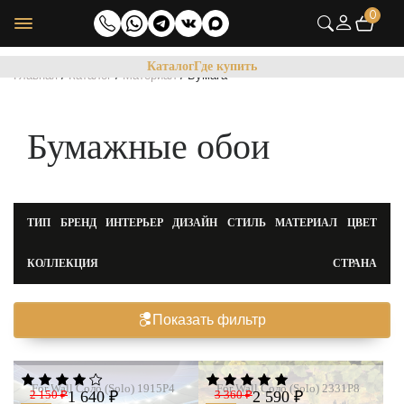
0
Каталог
Где купить
/
/
/
Главная
Каталог
Материал
Бумага
Бумажные обои
ТИП
БРЕНД
ИНТЕРЬЕР
ДИЗАЙН
СТИЛЬ
МАТЕРИАЛ
ЦВЕТ
КОЛЛЕКЦИЯ
СТРАНА
Показать фильтр
For Wall Соло (Solo) 1915P4
For Wall Соло (Solo) 2331P8
3 360 ₽
2 590 ₽
2 150 ₽
1 640 ₽