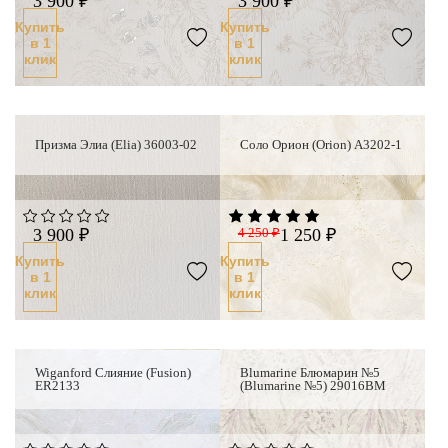
3 900 ₽
3 900 ₽
Купить
Купить
в 1
в 1
клик
клик
Призма Элиа (Elia) 36003-02
Соло Орион (Orion) A3202-1
Новинка
3 900 ₽
4 250 ₽
1 250 ₽
Купить
Купить
в 1
в 1
клик
клик
Wiganford Слияние (Fusion)
Blumarine Блюмарин №5
ER2133
(Blumarine №5) 29016BM