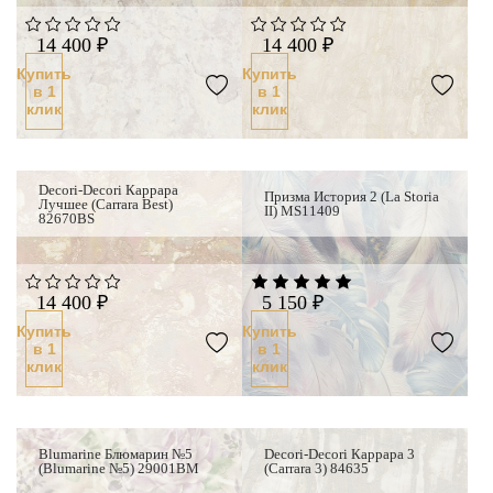
14 400 ₽
14 400 ₽
Купить
Купить
в 1
в 1
клик
клик
Decori-Decori Каррара
Призма История 2 (La Storia
Лучшее (Carrara Best)
II) MS11409
82670BS
14 400 ₽
5 150 ₽
Купить
Купить
в 1
в 1
клик
клик
Blumarine Блюмарин №5
Decori-Decori Каррара 3
(Blumarine №5) 29001BM
(Carrara 3) 84635