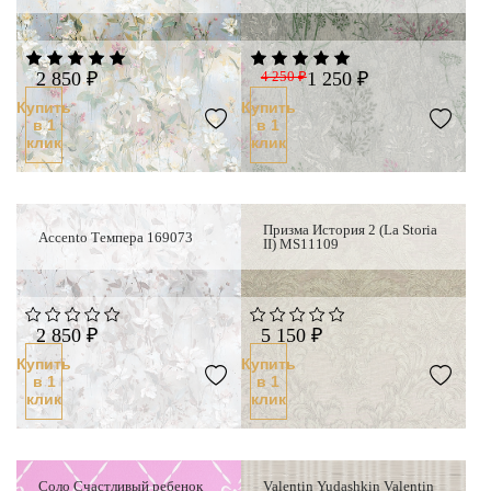
2 850 ₽
4 250 ₽
1 250 ₽
Купить
Купить
в 1
в 1
клик
клик
Призма История 2 (La Storia
Accento Темпера 169073
Новинка
II) MS11109
2 850 ₽
5 150 ₽
Купить
Купить
в 1
в 1
клик
клик
Соло Счастливый ребенок
Valentin Yudashkin Valentin