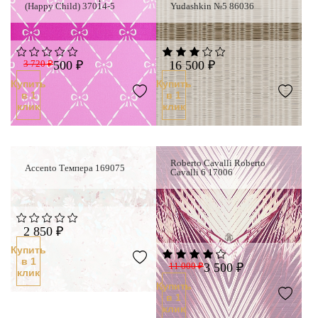
(Happy Child) 37014-5
Yudashkin №5 86036
3 720 ₽
500 ₽
16 500 ₽
Купить
Купить
в 1
в 1
клик
клик
Roberto Cavalli Roberto
Accento Темпера 169075
Новинка
Cavalli 6 17006
2 850 ₽
Купить
в 1
11 000 ₽
3 500 ₽
клик
Купить
в 1
клик