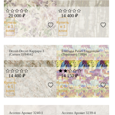
21 000 ₽
14 400 ₽
Купить
Купить
в 1
в 1
клик
клик
Decori-Decori Каррара 3
Emiliana Parati Тенденции
(Carrara 3) 84642
(Tendenze) 73894
14 400 ₽
14 150 ₽
Купить
Купить
в 1
в 1
клик
клик
Accento Аромат 3240-1
Accento Аромат 3239-4
Новинка