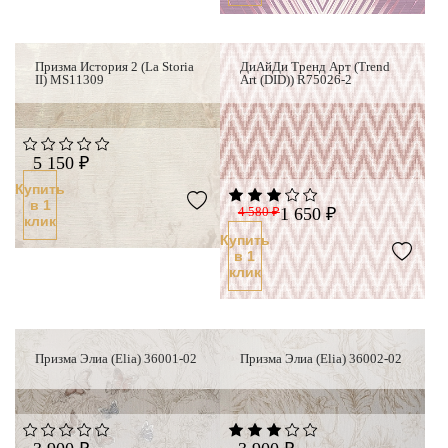
Призма История 2 (La Storia
ДиАйДи Тренд Арт (Trend
II) MS11309
Art (DID)) R75026-2
5 150 ₽
Купить
в 1
4 580 ₽
1 650 ₽
клик
Купить
в 1
клик
Призма Элиа (Elia) 36001-02
Призма Элиа (Elia) 36002-02
Новинка
Новинк