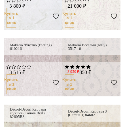
3 800 ₽
21 000 ₽
Купить
Купить
в 1
в 1
клик
клик
Хит продаж
Makario Чувство (Feeling)
Makario Веселый (Jolly)
610216
3517-10
3 515 ₽
3 950 ₽
850 ₽
Купить
Купить
в 1
в 1
клик
клик
Decori-Decori Каррара
Decori-Decori Каррара 3
Лучшее (Carrara Best)
(Carrara 3) 84602
82605BS