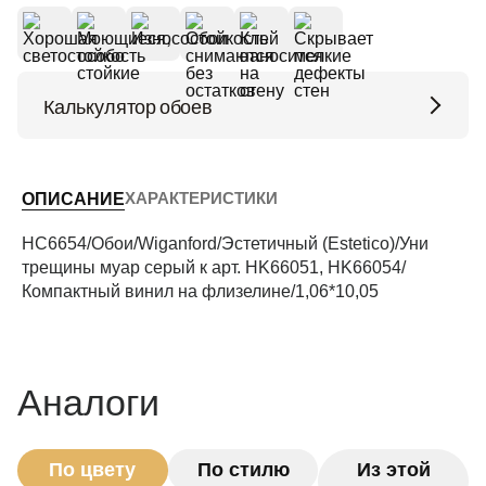
Калькулятор обоев
Высота потолков (м)
ХАРАКТЕРИСТИКИ
ОПИСАНИЕ
Периметр комнаты (м)
HC6654/Обои/Wiganford/Эстетичный (Estetico)/Уни
трещины муар серый к арт. HK66051, HK66054/
Компактный винил на флизелине/1,06*10,05
Рассчитать
Аналоги
По цвету
По стилю
Из этой