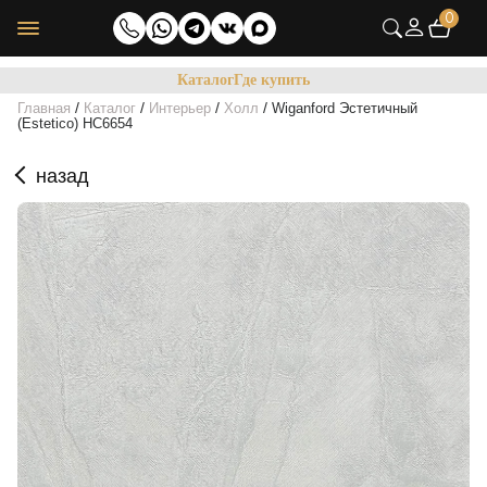
0
Каталог
Где купить
/
/
/
/
Главная
Каталог
Интерьер
Холл
Wiganford Эстетичный
(Estetico) HC6654
назад