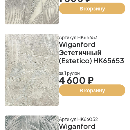
В корзину
Артикул HK65653
Wiganford
Эстетичный
(Estetico) HK65653
за 1 рулон
4 600 ₽
В корзину
Артикул HK66052
Wiganford