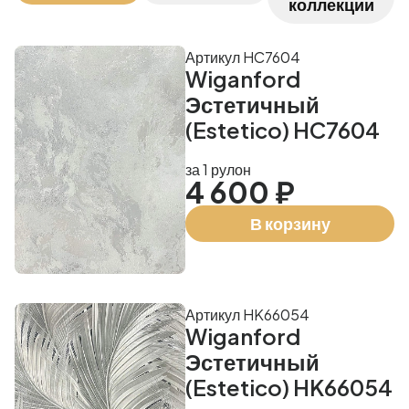
коллекции
Артикул HC7604
Wiganford
Эстетичный
(Estetico) HC7604
за 1 рулон
4 600 ₽
В корзину
Артикул HK66054
Wiganford
Эстетичный
(Estetico) HK66054