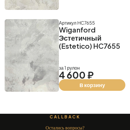
Артикул HC7655
Wiganford
Эстетичный
(Estetico) HC7655
за 1 рулон
4 600 ₽
В корзину
CALLBACK
Остались вопросы?