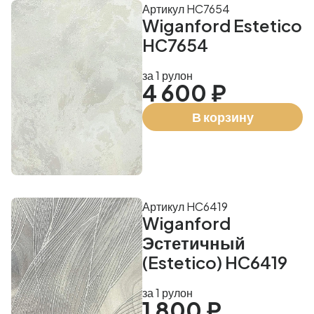
Артикул HC7654
Wiganford Estetico
HC7654
за 1 рулон
4 600 ₽
В корзину
Артикул HC6419
Wiganford
Эстетичный
(Estetico) HC6419
за 1 рулон
1 800 ₽