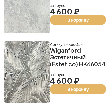
за 1 рулон
4 600 ₽
В корзину
Артикул HK66054
Wiganford
Эстетичный
(Estetico) HK66054
за 1 рулон
4 600 ₽
В корзину