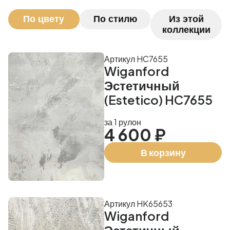
По цвету
По стилю
Из этой
коллекции
Артикул HC7655
Wiganford
Эстетичный
(Estetico) HC7655
за 1 рулон
4 600 ₽
В корзину
Артикул HK65653
Wiganford