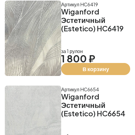
Артикул HC6419
Wiganford
Эстетичный
(Estetico) HC6419
за 1 рулон
1 800 ₽
В корзину
Артикул HC6654
Wiganford
Эстетичный
(Estetico) HC6654