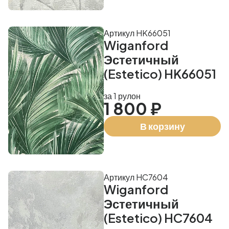
Артикул HK66051
Wiganford
Эстетичный
(Estetico) HK66051
за 1 рулон
1 800 ₽
В корзину
Артикул HC7604
Wiganford
Эстетичный
(Estetico) HC7604