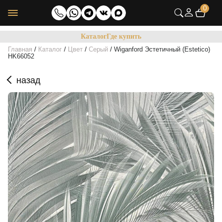
0
Каталог
Где купить
/
/
/
/
Главная
Каталог
Цвет
Серый
Wiganford Эстетичный (Estetico)
HK66052
назад