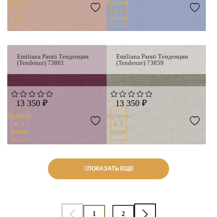
Купить
Купить
в 1
в 1
клик
клик
Emiliana Parati Тенденции
Emiliana Parati Тенденции
(Tendenze) 73861
(Tendenze) 73859
13 350 ₽
13 350 ₽
Купить
Купить
в 1
в 1
клик
клик
ПОКАЗАТЬ ЕЩЕ
1
2