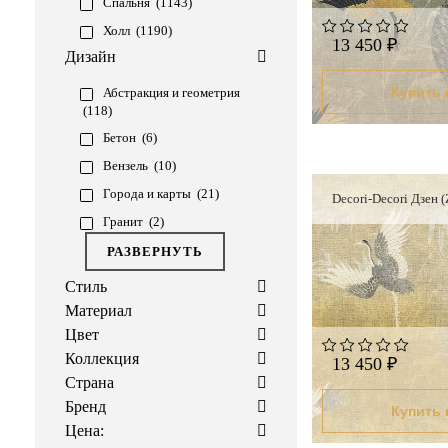
Спальня (
1143
)
Холл (
1190
)
13 450 ₽
Дизайн
Купить 
Абстракция и геометрия
(
118
)
Бетон (
6
)
Вензель (
10
)
Города и карты (
21
)
Decori-Decori Дзен 
Гранит (
2
)
РАЗВЕРНУТЬ
Стиль
Материал
Цвет
Коллекция
13 450 ₽
Страна
Брeнд
Купить 
Цена: