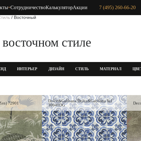
акты
Сотрудничество
Калькулятор
Акции
7 (495) 260-66-20
Стиль
/
Восточный
 восточном стиле
ЕНД
ИНТЕРЬЕР
ДИЗАЙН
СТИЛЬ
МАТЕРИАЛ
ЦВЕ
Dolce&Gabbana Dolce&Gabbana №1
(Zen) 72901
Deco
30040DG