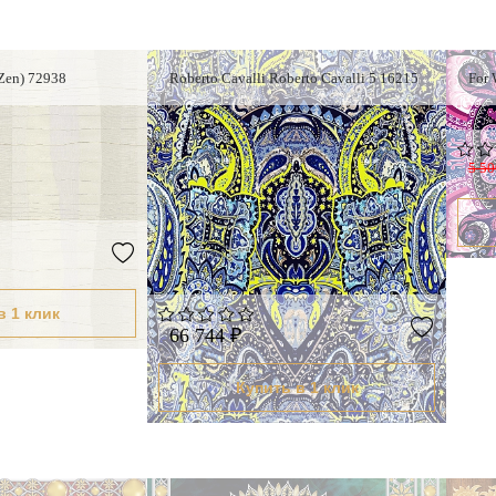
(Zen) 72938
Roberto Cavalli Roberto Cavalli 5 16215
For 
5 50
в 1 клик
66 744 ₽
Купить в 1 клик