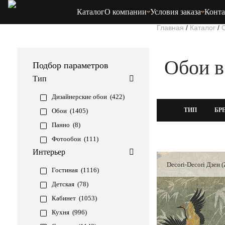
Каталог
О компании
Условия заказа
Конт
Главная
/
Каталог
/
Обои в
Подбор параметров
Тип
Дизайнерские обои (
422
)
ТИП
БР
Обои (
1405
)
Панно (
8
)
Фотообои (
111
)
Интерьер
Decori-Decori Дзен 
Гостиная (
1116
)
Детская (
78
)
Кабинет (
1053
)
Кухня (
996
)