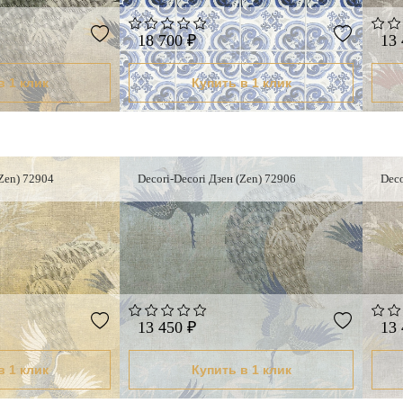
18 700 ₽
13 
в 1 клик
Купить в 1 клик
(Zen) 72904
Decori-Decori Дзен (Zen) 72906
Deco
13 450 ₽
13 
в 1 клик
Купить в 1 клик