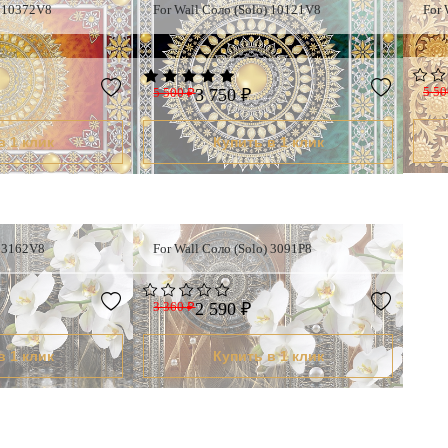
) 10372V8
For Wall Соло (Solo) 10121V8
For 
5 50
5 500 ₽
3 750 ₽
в 1 клик
Купить в 1 клик
) 3162V8
For Wall Соло (Solo) 3091P8
3 360 ₽
2 590 ₽
в 1 клик
Купить в 1 клик